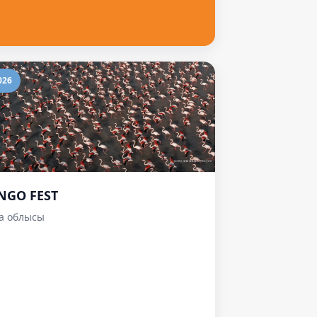
026
NGO FEST
а облысы