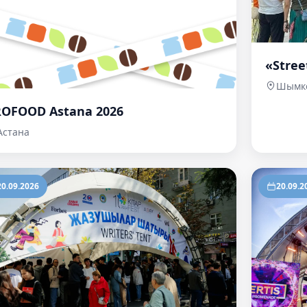
«Stree
Шымк
ROFOOD Astana 2026
Астана
20.09.2026
20.09.2