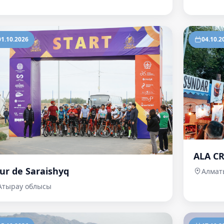
01.10.2026
04.10.2
ALA C
ur de Saraishyq
Алмат
Атырау облысы