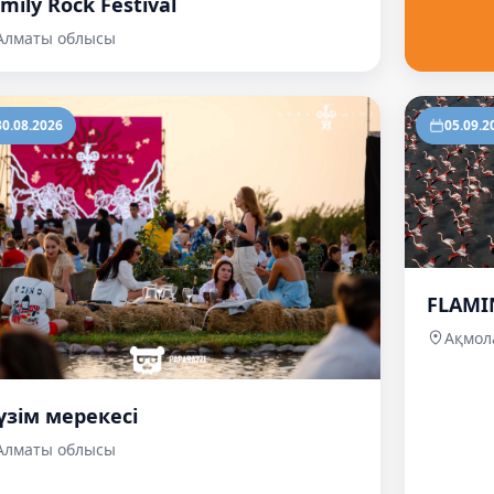
mily Rock Festival
Алматы облысы
30.08.2026
05.09.2
FLAMI
Ақмол
үзім мерекесі
Алматы облысы