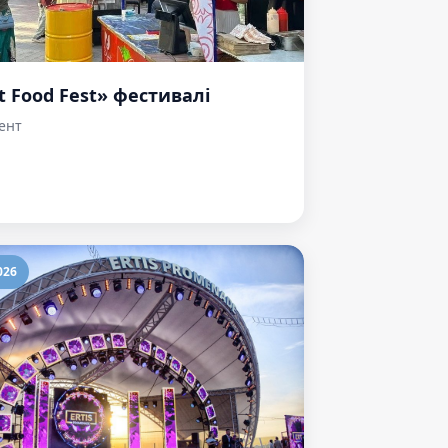
t Food Fest» фестивалі
ент
026