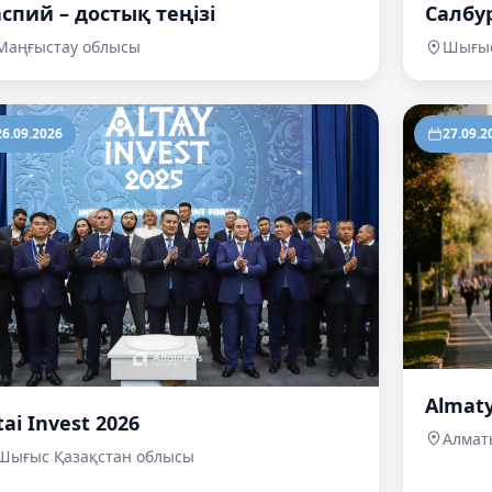
спий – достық теңізі
Салбу
Маңғыстау облысы
Шығыс
26.09.2026
27.09.2
Almat
tai Invest 2026
Алмат
Шығыс Қазақстан облысы