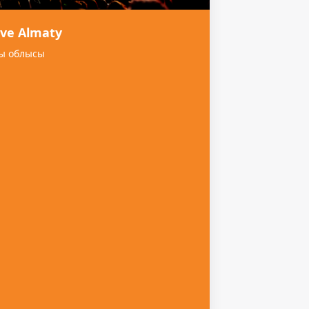
ive Almaty
ы облысы