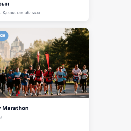
рын
 Қазақстан облысы
026
y Marathon
ы