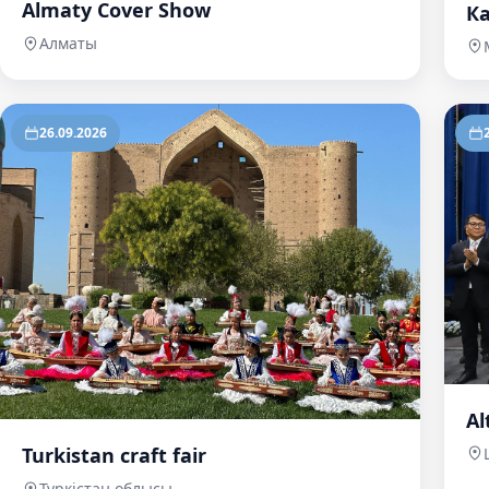
Almaty Cover Show
Ка
Алматы
26.09.2026
Al
Turkistan craft fair
Түркістан облысы