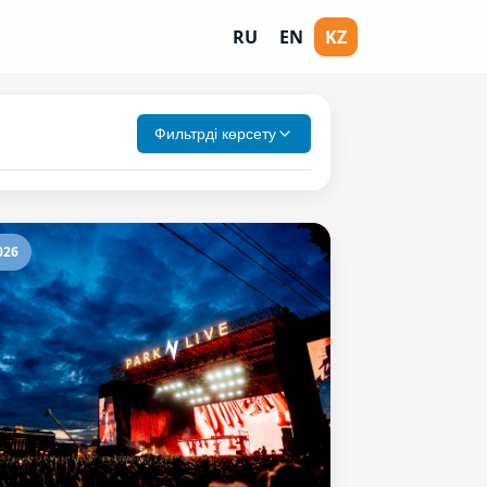
RU
EN
KZ
Фильтрді көрсету
026