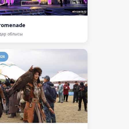
Promenade
дар облысы
026