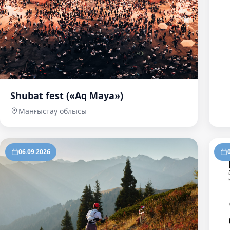
Shubat fest («Aq Maya»)
Манғыстау облысы
06.09.2026