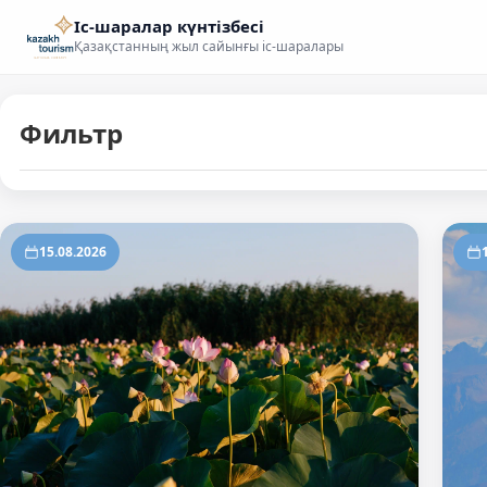
Іс-шаралар күнтізбесі
Қазақстанның жыл сайынғы іс-шаралары
Фильтр
События
15.08.2026