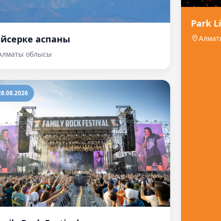
Park L
айсерке аспаны
Алмат
Алматы облысы
28.08.2026