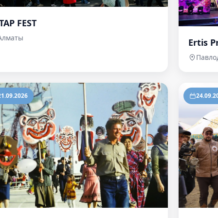
TAP FEST
Алматы
Ertis 
Павло
21.09.2026
24.09.2